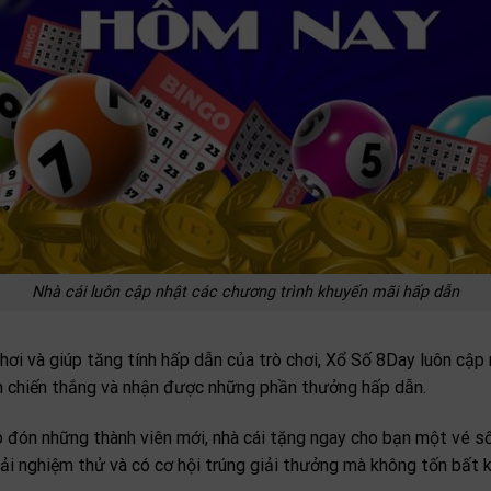
Nhà cái luôn cập nhật các chương trình khuyến mãi hấp dẫn
hơi và giúp tăng tính hấp dẫn của trò chơi, Xổ Số 8Day luôn cập
nh chiến thắng và nhận được những phần thưởng hấp dẫn.
 đón những thành viên mới, nhà cái tặng ngay cho bạn một vé số
rải nghiệm thử và có cơ hội trúng giải thưởng mà không tốn bất kỳ