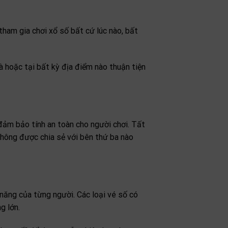
 tham gia chơi xổ số bất cứ lúc nào, bất
à hoặc tại bất kỳ địa điểm nào thuận tiện
ảm bảo tính an toàn cho người chơi. Tất
không được chia sẻ với bên thứ ba nào
năng của từng người. Các loại vé số có
ng lớn.