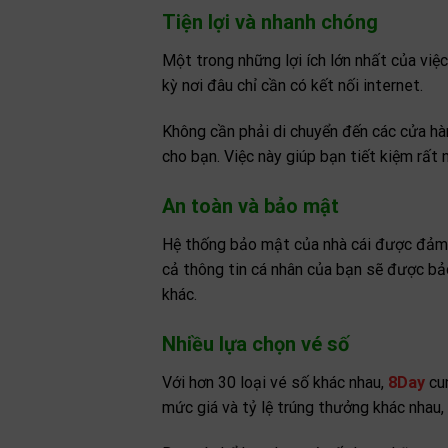
Tiện lợi và nhanh chóng
Một trong những lợi ích lớn nhất của việc
kỳ nơi đâu chỉ cần có kết nối internet.
Không cần phải di chuyển đến các cửa hàn
cho bạn. Việc này giúp bạn tiết kiệm rất 
An toàn và bảo mật
Hệ thống bảo mật của nhà cái được đảm b
cả thông tin cá nhân của bạn sẽ được bả
khác.
Nhiều lựa chọn vé số
Với hơn 30 loại vé số khác nhau,
8Day
cun
mức giá và tỷ lệ trúng thưởng khác nhau,