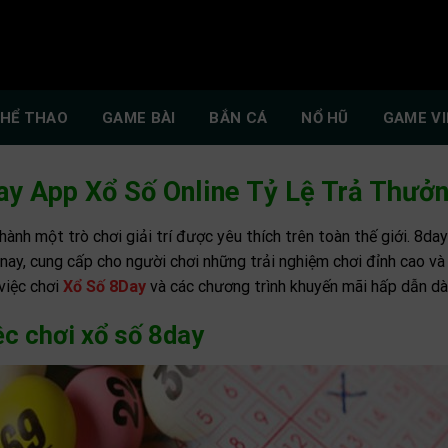
HỂ THAO
GAME BÀI
BẮN CÁ
NỔ HŨ
GAME VI
ay App Xổ Số Online Tỷ Lệ Trả Thưởn
ành một trò chơi giải trí được yêu thích trên toàn thế giới. 8d
 nay, cung cấp cho người chơi những trải nghiệm chơi đỉnh cao và 
việc chơi
Xổ Số 8Day
và các chương trình khuyến mãi hấp dẫn dà
ệc chơi xổ số 8day