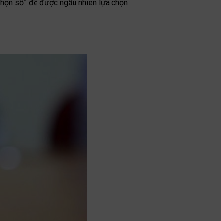
chọn số” để được ngẫu nhiên lựa chọn