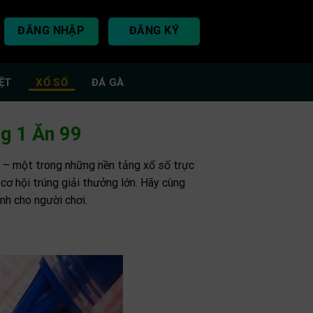
ĐĂNG NHẬP
ĐĂNG KÝ
ỆT
XỔ SỐ
ĐÁ GÀ
g 1 Ăn 99
ay – một trong những nền tảng xổ số trực
cơ hội trúng giải thưởng lớn. Hãy cùng
nh cho người chơi.