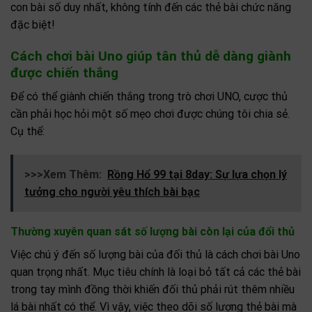
con bài số duy nhất, không tính đến các thẻ bài chức năng
đặc biệt!
Cách chơi bài Uno giúp tân thủ dễ dàng giành
được chiến thắng
Để có thể giành chiến thắng trong trò chơi UNO, cược thủ
cần phải học hỏi một số mẹo chơi được chúng tôi chia sẻ.
Cụ thể:
>>>Xem Thêm:
Rồng Hổ 99 tại 8day: Sự lựa chọn lý
tưởng cho người yêu thích bài bạc
Thường xuyên quan sát số lượng bài còn lại của đổi thủ
Việc chú ý đến số lượng bài của đối thủ là cách chơi bài Uno
quan trọng nhất. Mục tiêu chính là loại bỏ tất cả các thẻ bài
trong tay mình đồng thời khiến đối thủ phải rút thêm nhiều
lá bài nhất có thể. Vì vậy, việc theo dõi số lượng thẻ bài mà