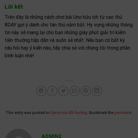
Lời kết
Trên đây là những cách chơi bài Uno hữu ích từ cao thủ
8DAY gợi ý dành cho tân thủ nắm bắt. Hy vọng những thông
tin này sẽ mang lại cho bạn những giây phút giải trí kiếm
tiền thưởng hấp dẫn và suôn sẻ nhất. Nếu bạn có bất kỳ
câu hỏi hay ý kiến nào, hãy chia sẻ với chúng tôi trong phần
bình luận nhé!
This entry was posted in
Game bài đổi thưởng
. Bookmark the
permalink
.
ADMIN2