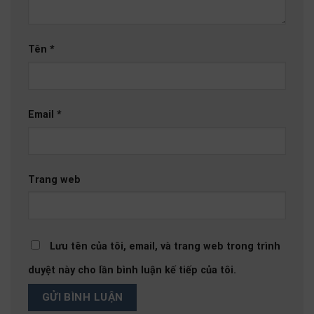
Tên
*
Email
*
Trang web
Lưu tên của tôi, email, và trang web trong trình
duyệt này cho lần bình luận kế tiếp của tôi.