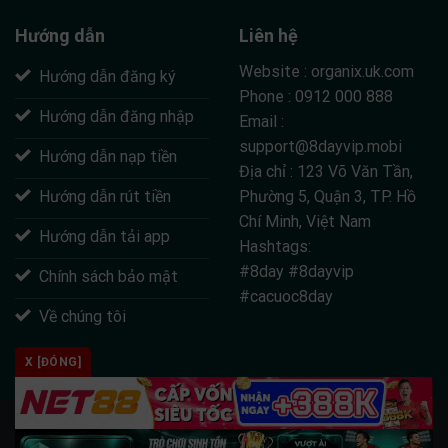
Hướng dẫn
Liên hệ
Website :
organix.uk.com
Hướng dẫn đăng ký
Phone : 0912 000 888
Hướng dẫn đăng nhập
Email :
support@8dayvip.mobi
Hướng dẫn nạp tiền
Địa chỉ : 123 Võ Văn Tần,
Hướng dẫn rút tiền
Phường 5, Quận 3, TP. Hồ
Chí Minh, Việt Nam
Hướng dẫn tải app
Hashtags:
#8day #8dayvip
Chính sách bảo mật
#cacuoc8day
Về chúng tôi
X [ĐÓNG]
Copyright
©
Bản quyền thuộc 8Day